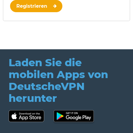
Registrieren
Laden Sie die
mobilen Apps
von
DeutscheVPN
herunter